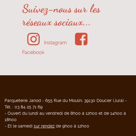
Suivez-nous sur les
réseaux sociaux...
Instagram
Facebook
Parqueterie Janod - 655 Rue du Moulin, 39130 Doucier (Jura) -
Tél. : 03 84 25 71 69
- Ouvert du lundi au vendredi de 8h00 à 12h00 et de 14h00 à
18h00
- Et le samedi
sur rendez
de 9h00 à 12h00