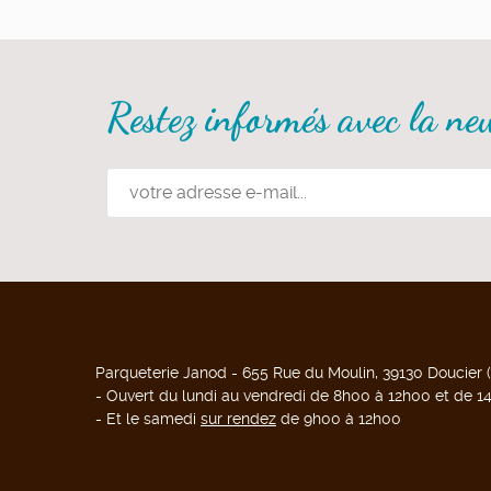
Restez informés avec la new
Parqueterie Janod - 655 Rue du Moulin, 39130 Doucier (Ju
- Ouvert du lundi au vendredi de 8h00 à 12h00 et de 
- Et le samedi
sur rendez
de 9h00 à 12h00