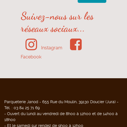
Suivez-nous sur les
réseaux sociaux...
Instagram
Facebook
Parqueterie Janod - 655 Rue du Moulin, 39130 Doucier (Jura) -
Tél. : 03 84 25 71 69
- Ouvert du lundi au vendredi de 8h00 à 12h00 et de 14h00 à
18h00
- Et le samedi
sur rendez
de 9h00 à 12h00