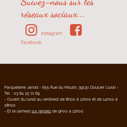
Suivez-nous sur les
réseaux sociaux...
Instagram
Facebook
Parqueterie Janod - 655 Rue du Moulin, 39130 Doucier (Jura) -
Tél. : 03 84 25 71 69
- Ouvert du lundi au vendredi de 8h00 à 12h00 et de 14h00 à
18h00
- Et le samedi
sur rendez
de 9h00 à 12h00